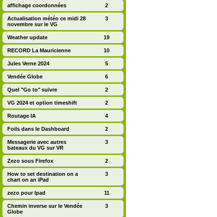
affichage coordonnées
2
Actualisation météo ce midi 28
3
novembre sur le VG
Weather update
19
RECORD La Mauricienne
10
Jules Verne 2024
5
Vendée Globe
6
Quel "Go to" suivre
2
VG 2024 et option timeshift
2
Routage IA
4
Foils dans le Dashboard
2
Messagerie avec autres
3
bateaux du VG sur VR
Zezo sous Firefox
2
How to set destination on a
3
chart on an iPad
zezo pour Ipad
11
Chemin inverse sur le Vendée
3
Globe