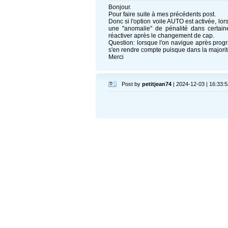
Bonjour.
Pour faire suite à mes précédents post.
Donc si l'option voile AUTO est activée, l
une "anomalie" de pénalité dans certaine
réactiver après le changement de cap.
Question: lorsque l'on navigue après prog
s'en rendre compte puisque dans la majorité
Merci
Post by
petitjean74
| 2024-12-03 | 16:33:5