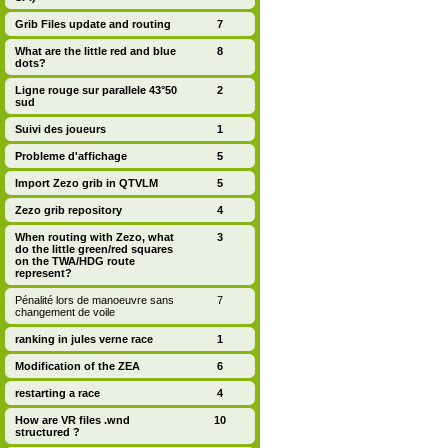
Grib Files update and routing
7
What are the little red and blue
8
dots?
Ligne rouge sur parallele 43°50
2
sud
Suivi des joueurs
1
Probleme d'affichage
5
Import Zezo grib in QTVLM
5
Zezo grib repository
4
When routing with Zezo, what
3
do the little green/red squares
on the TWA/HDG route
represent?
Pénalité lors de manoeuvre sans
7
changement de voile
ranking in jules verne race
1
Modification of the ZEA
6
restarting a race
4
How are VR files .wnd
10
structured ?