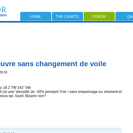
HOME
THE CHARTS
FORUM
Q&
euvre sans changement de voile
28:18
u 18.2 TW 142° trib
5 j'ai une "pénalité de -30% pendant 7mn ! sans empannage ou virement et
 sous spi. lourd. Bizarre non?