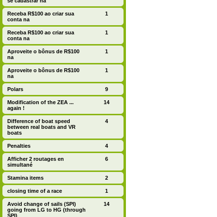
se cadastrar na
Receba R$100 ao criar sua
1
conta na
Receba R$100 ao criar sua
1
conta na
Aproveite o bônus de R$100
1
na
Aproveite o bônus de R$100
1
na
Polars
9
Modification of the ZEA ...
14
again !
Difference of boat speed
4
between real boats and VR
boats
Penalties
4
Afficher 2 routages en
6
simultané
Stamina items
2
closing time of a race
1
Avoid change of sails (SPI)
14
going from LG to HG (through
SPI)