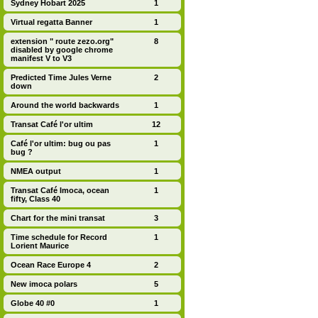
Sydney Hobart 2025
1
Virtual regatta Banner
1
extension " route zezo.org"
8
disabled by google chrome
manifest V to V3
Predicted Time Jules Verne
2
down
Around the world backwards
1
Transat Café l'or ultim
12
Café l'or ultim: bug ou pas
1
bug ?
NMEA output
1
Transat Café Imoca, ocean
1
fifty, Class 40
Chart for the mini transat
3
Time schedule for Record
1
Lorient Maurice
Ocean Race Europe 4
2
New imoca polars
5
Globe 40 #0
1