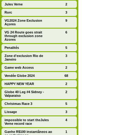
Jules Verne
2
Rorc
3
VG2024 Zone Exclusion
9
Açores
VG 24 Route goes strait
6
through exclusion zone
Azores
Penalités
5
Zone d'exclusion Rio de
3
Janeiro
Game web Access
2
Vendée Globe 2024
68
HAPPY NEW YEAR
2
Globe 40 Leg #4 Sidney -
2
Valparaiso
Christmas Race 3
5
Lissage
3
impossible to start theJules
4
Verne record race
Ganhe R$100 instantâneos ao
1