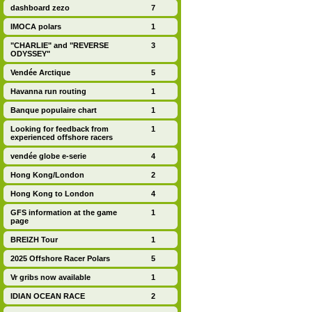
dashboard zezo
7
IMOCA polars
1
"CHARLIE" and "REVERSE
3
ODYSSEY"
Vendée Arctique
5
Havanna run routing
1
Banque populaire chart
1
Looking for feedback from
1
experienced offshore racers
vendée globe e-serie
4
Hong Kong/London
2
Hong Kong to London
4
GFS information at the game
1
page
BREIZH Tour
1
2025 Offshore Racer Polars
5
Vr gribs now available
1
IDIAN OCEAN RACE
2