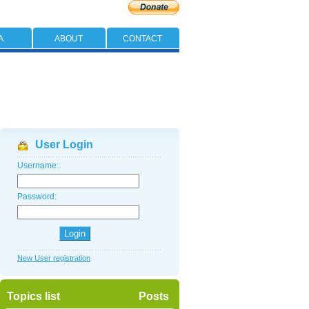
A
ABOUT
CONTACT
User Login
Username:
Password:
New User registration
Topics list
Posts