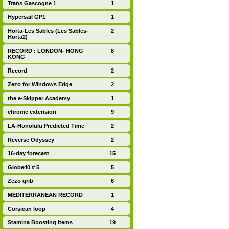
Trans Gascogne 1
1
Hypersail GP1
1
Horta-Les Sables (Les Sables-
2
Horta2)
RECORD : LONDON- HONG
8
KONG
Record
2
Zezo for Windows Edge
2
the e-Skipper Academy
1
chrome extension
9
LA-Honolulu Predicted Time
2
Reverse Odyssey
2
16-day forecast
15
Globe40 # 5
5
Zezo grib
6
MEDITERRANEAN RECORD
1
Corsican loop
4
Stamina Boosting Items
19