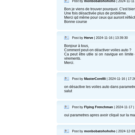
Post by
monbobatohohoho
| 2024-11-11 
Bon je viens de trouver pourquoi. C'est bien
Une fois désactivée plus de problème.
Merci qd même pour ceux qui auront réfléc
Bonne course
Post by
Herve
| 2024-11-16 | 13:39:30
Bonjour à tous,
Comment peut-on déactiver voiles auto ?
Ca peut être utile si on navigue en limite
virements.
Merci.
Post by
MasterCorellli
| 2024-11-16 | 17:2
on désactive les voiles auto dans parametr
salut
Post by
Flying Frenchman
| 2024-11-17 |
oui parametres apres avoir cliqué sur la m
Post by
monbobatohohoho
| 2024-12-03