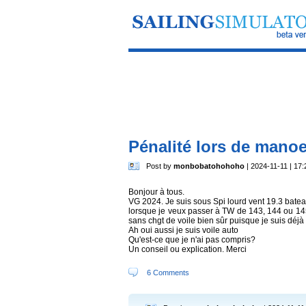
Pénalité lors de mano
Post by
monbobatohohoho
| 2024-11-11 | 17:
Bonjour à tous.
VG 2024. Je suis sous Spi lourd vent 19.3 batea
lorsque je veux passer à TW de 143, 144 ou 14
sans chgt de voile bien sûr puisque je suis déjà
Ah oui aussi je suis voile auto
Qu'est-ce que je n'ai pas compris?
Un conseil ou explication. Merci
6 Comments